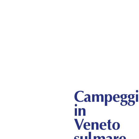
Freedom & Nature
Il tuo Camping Village tra spiaggia e pineta
Campegg
in
Veneto
sul mare