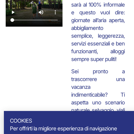
sarà al 100% informale
e questo vuol dire:
giornate all’aria aperta,
abbigliamento
semplice, leggerezza,
servizi essenziali e ben
funzionanti, alloggi
sempre super puliti!
Sei pronto a
trascorrere una
vacanza
indimenticabile? Ti
aspetta uno scenario
naturale selvaggio, viali
ciclabili nel verde, una
COOKIES
bella spiaggia con
Per offrirti la migliore esperienza di navigazione
ingresso diretto dal