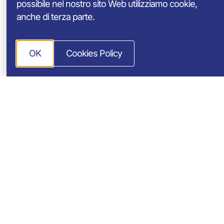
possibile nel nostro sito Web utilizziamo cookie,
villaggio a soli 150 metri
anche di terza parte.
di passeggiata e i nostri
alloggi e piazzole
immersi nel verde!
OK
Cookies Policy
Prenota
ora
Scegli il
tuo
comfort